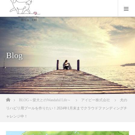
Blog
ホーム
BLOG～愛犬とのWandaful Life～
アイビー株式会社
犬の
リハビリ用プールを作りたい！2024年1月末までクラウドファンディングチ
ャレンジ中！