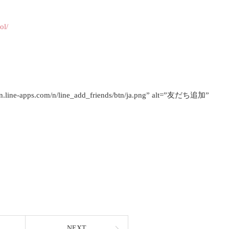
ol/
scdn.line-apps.com/n/line_add_friends/btn/ja.png” alt=”友だち追加”
NEXT