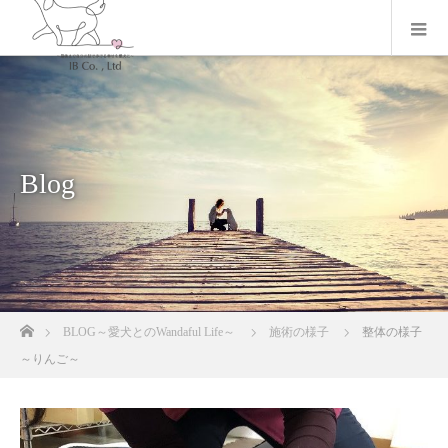
Blog
ホーム
BLOG～愛犬とのWandaful Life～
施術の様子
整体の様子
～りんご～