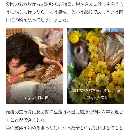
公園のお散歩から5日後の12月8日、獣医さんに診てもらうよ
うに病院に行ったら『もう無理』という感じであっという間
に虹の橋を渡ってしまいました。
翌日大好きな黄色いお花と一緒
亡くなった日の夜
に華をお見送り
最後の三カ月に及ぶ闘病生活は本当に濃厚な時間を華と過ご
すことができました
犬の整体を始めるきっかけになった華とのお別れはとてもと