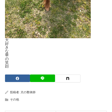
大
好
き
な
華
の
笑
顔
投稿者:
犬の整体師
その他