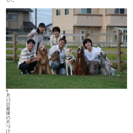
9
月
15
日
最
後
の
片
づ
け