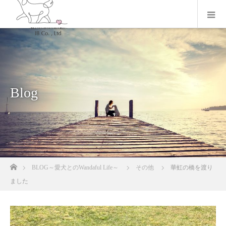
Blog
ホーム
BLOG～愛犬とのWandaful Life～
その他
華虹の橋を渡り
ました