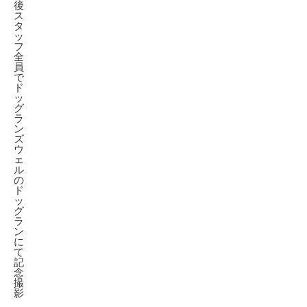
後
ス
タ
ッ
フ
全
員
で
ド
ッ
グ
ラ
ン
ズ
ウ
ェ
ル
の
ド
ッ
グ
ラ
ン
に
て
記
念
撮
影