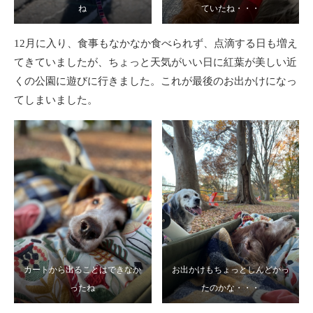
ね
ていたね・・・
12月に入り、食事もなかなか食べられず、点滴する日も増え
てきていましたが、ちょっと天気がいい日に紅葉が美しい近
くの公園に遊びに行きました。これが最後のお出かけになっ
てしまいました。
カートから出ることはできなか
お出かけもちょっとしんどかっ
ったね
たのかな・・・