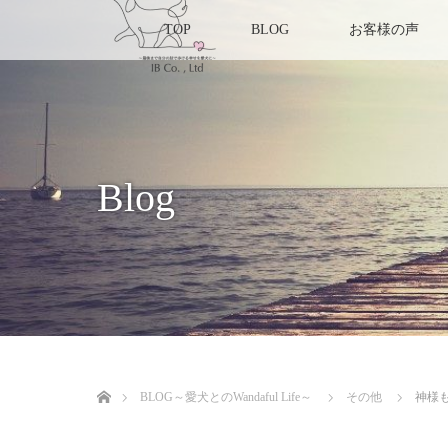
TOP
BLOG
お客様の声
Blog
ホーム
BLOG～愛犬とのWandaful Life～
その他
神様